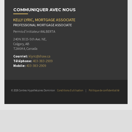
COMMUNIQUER AVEC NOUS
KELLY LYRIC, MORTGAGE ASSOCIATE
PROFESSIONAL MORTGAGE ASSOCIATE
Permis d’initiateur #ALBERTA
240N 3015-5th Ave. NE,
Calgary, AB
T2A 6K4, Canada
Courriel:
klyric@shaw.ca
Téléphone:
403-383-2909
Mobile:
403-383-2909
© 2026 Centres Hypothécaires Dominion
Conditions d’utilisation
|
Politique de confidentialité