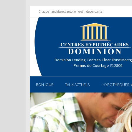
Chaque franchise est autonome et indépendante
Dominion Lending Centres Clear Trust Mort
Permis de Courtage #12806
BONJOUR
TAUX ACTUELS
HYPOTHÈQUES