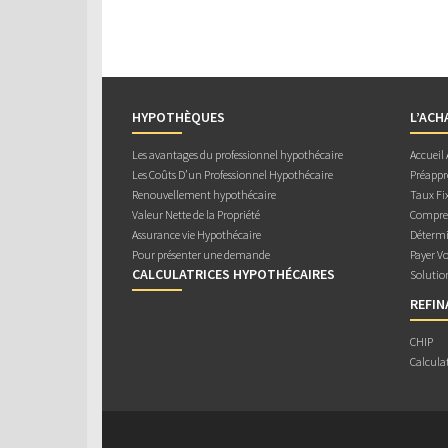
HYPOTHÈQUES
L’ACH
Les avantages du professionnel hypothécaire
Accueil
Les Coûts D’un Professionnel Hypothécaire
Préappr
Renouvellement hypothécaire
Taux Fix
Valeur Nette de la Propriété
Compren
Assurance vie Hypothécaire
Détermi
Pour présenter une demande
Payer V
CALCULATRICES HYPOTHÉCAIRES
Solutio
REFI
CHIP
Calcula