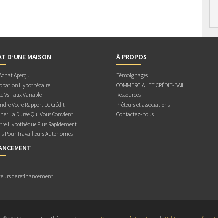
AT D’UNE MAISON
À PROPOS
 Achat Aperçu
Témoignages
obation Hypothécaire
COMMERCIAL ET CRÉDIT-BAIL
e Vs Taux Variable
Ressources
dre Votre Rapport De Crédit
Prêteurs et associations
ner La Durée Qui Vous Convient
Contactez-nous
otre Hypothèque Plus Rapidement
ns Pour Travailleurs Autonomes
NANCEMENT
teurs de refinancement