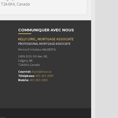
T2A 6K4, Canada
COMMUNIQUER AVEC NOUS
KELLY LYRIC, MORTGAGE ASSOCIATE
PROFESSIONAL MORTGAGE ASSOCIATE
Permis d’initiateur #ALBERTA
240N 3015-5th Ave. NE,
Calgary, AB
T2A 6K4, Canada
Courriel:
klyric@shaw.ca
Téléphone:
403-383-2909
Mobile:
403-383-2909