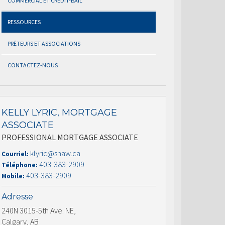
COMMERCIAL ET CRÉDIT-BAIL
RESSOURCES
PRÊTEURS ET ASSOCIATIONS
CONTACTEZ-NOUS
KELLY LYRIC, MORTGAGE
ASSOCIATE
PROFESSIONAL MORTGAGE ASSOCIATE
klyric@shaw.ca
Courriel:
403-383-2909
Téléphone:
403-383-2909
Mobile:
Adresse
240N 3015-5th Ave. NE,
Calgary, AB